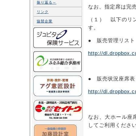
振り返る～
なお、指定席は完
リンク
（１） 以下のリ
協賛企業
す。
● 販売管理リスト
http://dl.dropbox.
● 販売状況座席
http://dl.dropbox.
なお、大ホール座
してご利用くださ