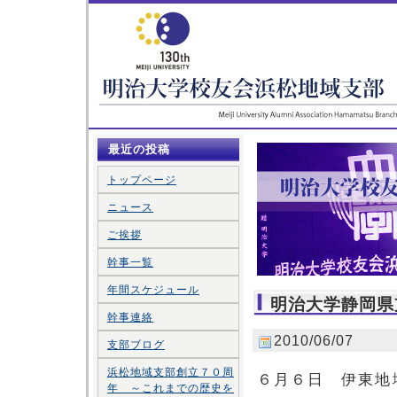
最近の投稿
トップページ
ニュース
ご挨拶
幹事一覧
年間スケジュール
明治大学静岡県
幹事連絡
2010/06/07
支部ブログ
浜松地域支部創立７０周
６月６日 伊東地
年 ～これまでの歴史を