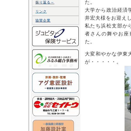
た。
振り返る～
大学から政治経済
リンク
井宏夫様をお迎え
協賛企業
私たち浜松支部か
者さんの舞やお座
た。
大変和やかな伊東
が・・・・・。