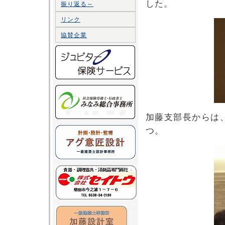
した。
振り返る～
リンク
協賛企業
加藤支部長からは
つ。