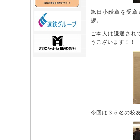
旭日小綬章を受章
拶。
ご本人は謙遜され
うございます！！
今回は３５名の校