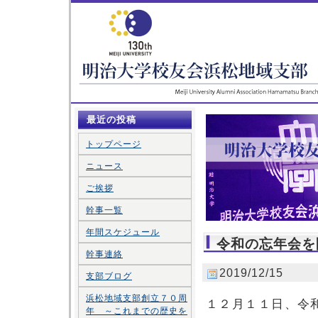
最近の投稿
トップページ
ニュース
ご挨拶
幹事一覧
年間スケジュール
令和の忘年会を
幹事連絡
2019/12/15
支部ブログ
浜松地域支部創立７０周
１２月１１日、令
年 ～これまでの歴史を