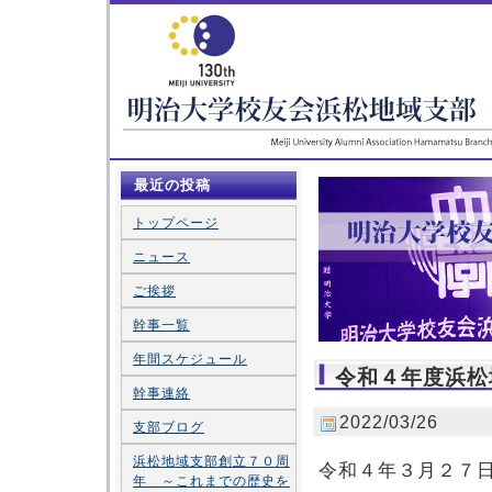
最近の投稿
トップページ
ニュース
ご挨拶
幹事一覧
年間スケジュール
令和４年度浜松
幹事連絡
2022/03/26
支部ブログ
浜松地域支部創立７０周
令和４年３月２７
年 ～これまでの歴史を