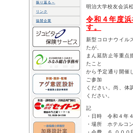
振り返る～
明治大学校友会浜
リンク
令和４年度浜
協賛企業
す。
新型コロナウイル
たが、
まん延防止等重点
たこと
から予定通り開催
ご参加
ください。尚、体
ください。
記
・日時 令和４年
・場所 ホテルコ
・会費 ６,０００