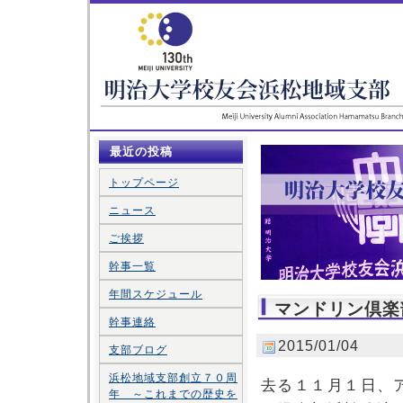
最近の投稿
トップページ
ニュース
ご挨拶
幹事一覧
年間スケジュール
マンドリン倶楽
幹事連絡
2015/01/04
支部ブログ
浜松地域支部創立７０周
去る１１月１日、
年 ～これまでの歴史を