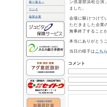
ン倶楽部浜松公演
振り返る～
ました。
リンク
協賛企業
会場に駆けつけて
ただきました企業
無事終了すること
本当にありがとう
当日の様子は
こち
コメント